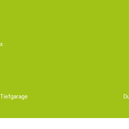
ex
-Tiefgarage
Du